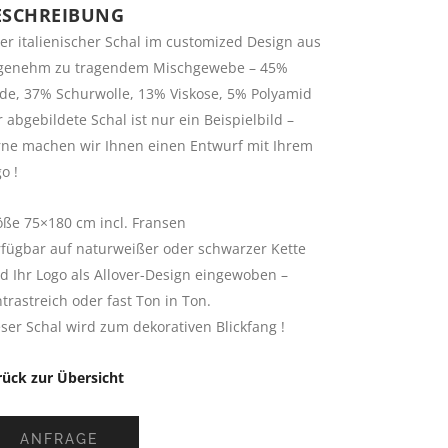
ESCHREIBUNG
er italienischer Schal im customized Design aus
genehm zu tragendem Mischgewebe – 45%
ide, 37% Schurwolle, 13% Viskose, 5% Polyamid
 abgebildete Schal ist nur ein Beispielbild –
rne machen wir Ihnen einen Entwurf mit Ihrem
o !
öße 75×180 cm incl. Fransen
rfügbar auf naturweißer oder schwarzer Kette
d Ihr Logo als Allover-Design eingewoben –
trastreich oder fast Ton in Ton.
ser Schal wird zum dekorativen Blickfang !
rück zur Übersicht
ANFRAGE