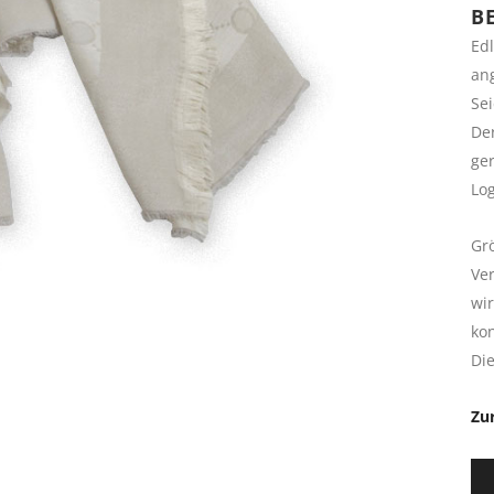
B
Edl
an
Se
Der
ge
Log
Gr
Ve
wir
kon
Die
Zu