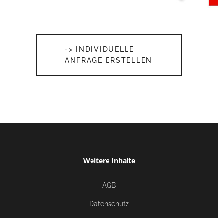
-> INDIVIDUELLE
ANFRAGE ERSTELLEN
firmenkrawatte.com
company-fashion
Logokrawatten Mitarbeiterkrawatten
Tücher mit Logo Schals Corporate Design
Weitere Inhalte
AGB
Datenschutz