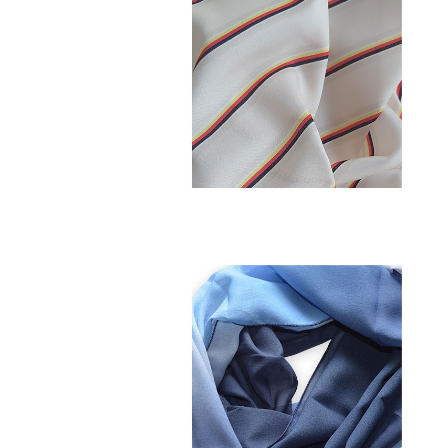
MICROFASER-CREPE
Microfaser
POLYESTER-CHIFFON
Microfaser