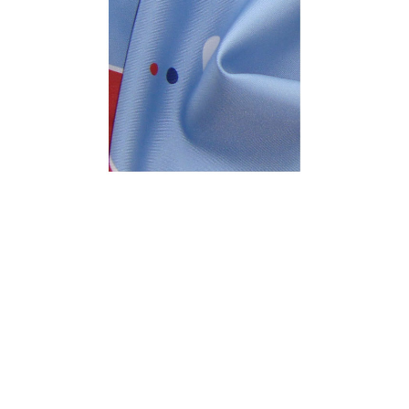
MICROFASER-TWILL
Microfaser