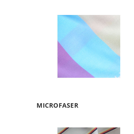
VISKOSE-TWILL
Viskose
MICROFASER