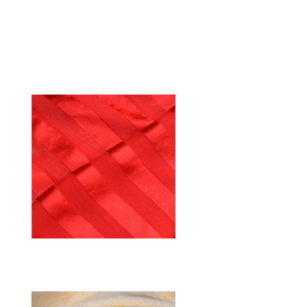
RIGARASO
Seide