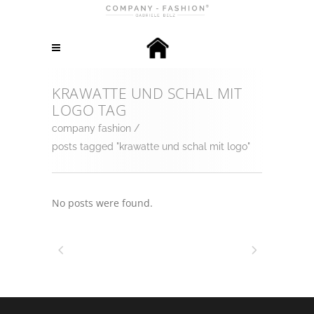
KRAWATTE UND SCHAL MIT
LOGO TAG
company fashion
/
posts tagged "krawatte und schal mit logo"
No posts were found.