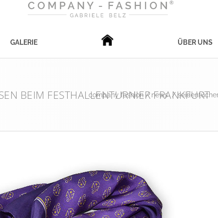
GALERIE
ÜBER UNS
SEN BEIM FESTHALLENTURNIER FRANKFURT
company fashion
/
news
/
seidentücher