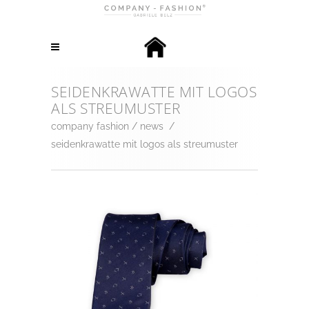
SEIDENKRAWATTE MIT LOGOS
ALS STREUMUSTER
company fashion
/
news
/
seidenkrawatte mit logos als streumuster