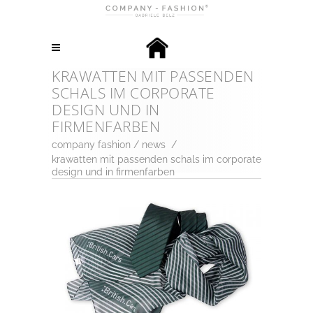
KRAWATTEN MIT PASSENDEN
SCHALS IM CORPORATE
DESIGN UND IN
FIRMENFARBEN
company fashion
/
news
/
krawatten mit passenden schals im corporate
design und in firmenfarben