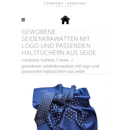
GEWOBENE
SEIDENKRAWATTEN MIT
LOGO UND PASSENDEN
HALSTÜCHERN AUS SEIDE
company fashion
/
news
/
gewobene seidenkrawatten mit logo und
passenden halstüchern aus seide